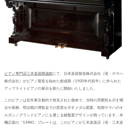
ピアノ専門店三木楽器開成館
にて、日本楽器製造株式会社（現・ヤマハ
株式会社）がピアノ製造を始めた創成期（1900年代前半）に作られた
アップライトピアノの展示を新たに開始いたしました。
このピアノは近年東京都内で発見された個体で、当時の雰囲気を示す燭
台や装飾、明治期の博覧会での受賞を示すメダル図案、初期ヤマハのオ
ルガン／グランドピアノにも通じる鍵盤蓋デザインが残っています。本
機正面の「S.MIKI」プレートは、このピアノが三木楽器店（現・三木楽