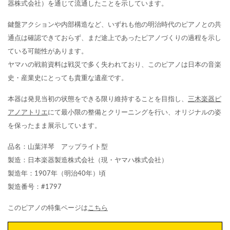
器株式会社）を通じて流通したことを示しています。
鍵盤アクションや内部構造など、いずれも他の明治時代のピアノとの共
通点は確認できておらず、まだ途上であったピアノづくりの過程を示し
ている可能性があります。
ヤマハの戦前資料は戦災で多く失われており、このピアノは日本の音楽
史・産業史にとっても貴重な遺産です。
本器は発見当初の状態をできる限り維持することを目指し、
三木楽器ピ
アノアトリエ
にて最小限の整備とクリーニングを行い、オリジナルの姿
を保ったまま展示しています。
品名：山葉洋琴 アップライト型
製造：日本楽器製造株式会社（現・ヤマハ株式会社）
製造年：1907年（明治40年）頃
製造番号：#1797
このピアノの特集ページは
こちら