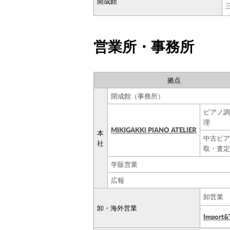
開成館
営業所・事務所
拠点
開成館（事務所）
ピアノ調
理
MIKIGAKKI PIANO ATELIER
本
中古ピア
社
取・査定
学販営業
広報
卸営業
卸・海外営業
Import&