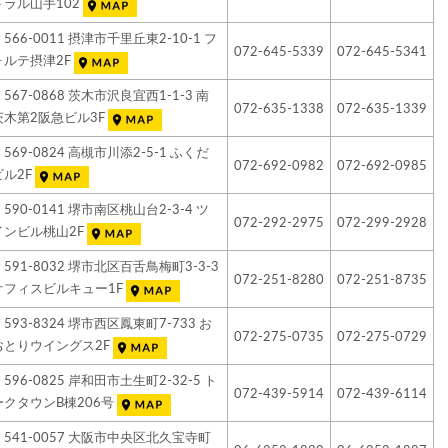
トラル山手102
〒566-0011 摂津市千里丘東2-10-1 フ
072-645-5339
072-645-5341
ォルテ摂津2F
〒567-0868 茨木市沢良宜西1-1-3 南
072-635-1338
072-635-1339
茨木第2阪急ビル3F
〒569-0824 高槻市川添2-5-1 ふくだ
072-692-0982
072-692-0985
ビル2F
〒590-0141 堺市南区桃山台2-3-4 ツ
072-292-2975
072-299-2928
インビル桃山2F
〒591-8032 堺市北区百舌鳥梅町3-3-3
072-251-8280
072-251-8735
オフィスビルキュー1F
〒593-8324 堺市西区鳳東町7-733 お
072-275-0735
072-275-0729
おとりウイングス2F
〒596-0825 岸和田市土生町2-32-5 ト
072-439-5914
072-439-6114
ークタウンB棟206号
〒541-0057 大阪市中央区北久宝寺町