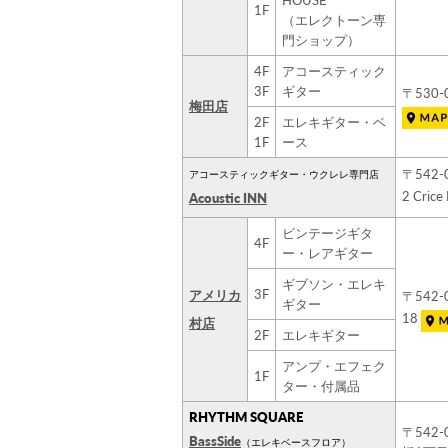
HOUSE
1F
（エレクトーン専
門ショップ）
4F
アコースティック
3F
ギター
〒530
梅田店
2F
エレキギター・ベ
1F
ース
〒542
アコースティックギター・ウクレレ専門店
2 Cri
Acoustic INN
ビンテージギタ
4F
ー・レアギター
ギブソン・エレキ
3F
アメリカ
〒542
ギター
18
村店
2F
エレキギター
アンプ・エフェク
1F
ター・付属品
RHYTHM SQUARE
〒542
BassSide
（エレキベースフロア）