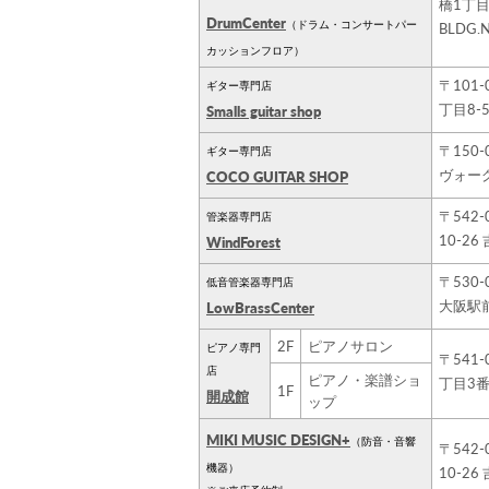
橋1丁目1
DrumCenter
（ドラム・コンサートパー
BLDG.N
カッションフロア）
〒101
ギター専門店
丁目8-
Smalls guitar shop
〒150
ギター専門店
ヴォーグ
COCO GUITAR SHOP
〒542
管楽器専門店
10-26
WindForest
〒530-
低音管楽器専門店
大阪駅前
LowBrassCenter
2F
ピアノサロン
ピアノ専門
〒541
店
ピアノ・楽譜ショ
丁目3
1F
開成館
ップ
MIKI MUSIC DESIGN+
（防音・音響
〒542
機器）
10-2