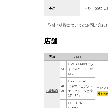
本社
〒541-005
・取材 / 撮影についてのお問い合わ
店舗
店舗
フロア
LIVE AT MIKI（ラ
5F
イブスペース / サ
ロン）
HarmonyPark
4F
（ヤマハピアノ・
〒542
心斎橋店
3F
エレクトーン教室
3F～5F）
ELECTONE