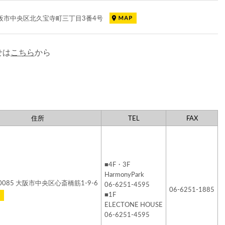
7 大阪市中央区北久宝寺町三丁目3番4号
せは
こちら
から
住所
TEL
FAX
■4F・3F
HarmonyPark
-0085 大阪市中央区心斎橋筋1-9-6
06-6251-4595
06-6251-1885
■1F
ELECTONE HOUSE
06-6251-4595