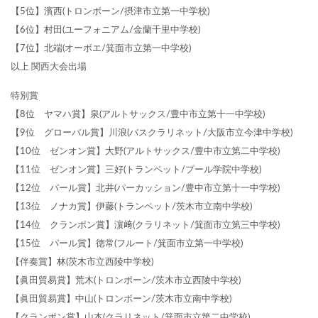
【5位】濱西(トロンボーン/摂津市立第一中学校)
【6位】村田(ユーフォニアム/金蘭千里中学校)
【7位】北端(オーボエ/箕面市立第一中学校)
以上 関西大会出場
特別賞
【8位 ヤマハ賞】泉(アルトサックス/豊中市立第十一中学校)
【9位 グローバル賞】川浪(バスクラリネット/大阪市立今津中学校)
【10位 ゼンオン賞】大野(アルトサックス/豊中市立第二中学校)
【11位 ゼンオン賞】三好(トランペット/プール学院中学校)
【12位 パール賞】北井(パーカッション/豊中市立第十一中学校)
【13位 ノナカ賞】伊藤(トランペット/茨木市立南中学校)
【14位 クランポン賞】濵﨑(クラリネット/箕面市立第三中学校)
【15位 パール賞】徳常(フルート/箕面市立第一中学校)
【伴奏賞】林(茨木市立西陵中学校)
【眞田貿易賞】荒木(トロンボーン/茨木市立西陵中学校)
【眞田貿易賞】中山(トロンボーン/茨木市立南中学校)
【クランポン賞】山本(クラリネット/箕面市立第二中学校)