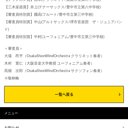
【三木楽器賞】井上(テナーサックス/豊中市立第八中学校)
【審査員特別賞】國高(フルート/豊中市立第三中学校)
【審査員特別賞】中山(アルトサックス/堺市音楽団 ザ・ジュニアバン
ド)
【審査員特別賞】中村(ユーフォニアム/豊中市立第三中学校)
＜審査員＞
大場 昂平（OsakaShionWindOrchestra クラリネット奏者）
木村 寛仁（大阪音楽大学教授 ユーフォニアム奏者）
髙畑 次郎（OsakaShionWindOrchestra サクソフォン奏者）
※敬称略
一覧へ戻る
メニュー
お知らせ