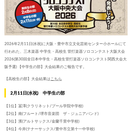
2026年2月11日(水祝)に大阪・豊中市立文化芸術センター小ホールにて
行われた、三木楽器 中学生・高校生 管打楽器ソロコンテスト大阪大会
2026(第30回全日本中学生・高校生管打楽器ソロコンテスト関西大会大
阪予選) 【中学生の部】大会結果のご報告です。
【高校生の部】大会結果は
こちら
2月11日(水祝) 中学生の部
【1位】冨澤(クラリネット/プール学院中学校)
【2位】南(フルート/堺市音楽団 ザ・ジュニアバンド)
【3位】濱(アルトサックス/金蘭千里中学校)
【4位】今井(テナーサックス/豊中市立第十一中学校)