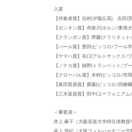
入賞
【伴奏者賞】吉村(夕陽丘高)、吉田(茨
【ゼンオン賞】布留川(ホルン/東海大
【クランポン賞】齊藤(クラリネット/
【パール賞】豊田(ピッコロ/プール学
【ヤマハ賞】谷口(アルトサックス/プ
【ノナカ賞】槙野(トランペット/プー
【グローバル賞】木村(ピッコロ/市岡
【眞田貿易賞】齋藤(ピッコロ/四條畷
【三木楽器賞】田中(ユーフォニアム/
＜審査員＞
井上 麻子（大阪音楽大学特任准教授
井上 登紀（大阪フィルハーモニー交