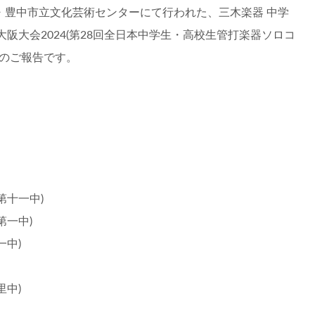
)に大阪・豊中市立文化芸術センターにて行われた、三木楽器 中学
阪大会2024(第28回全日本中学生・高校生管打楽器ソロコ
果のご報告です。
第十一中)
第一中)
一中)
里中)