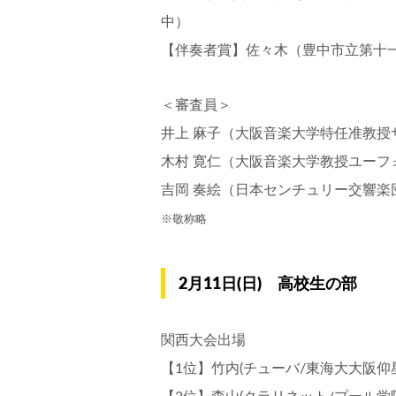
中）
【伴奏者賞】佐々木（豊中市立第十
＜審査員＞
井上 麻子（大阪音楽大学特任准教授
木村 寛仁（大阪音楽大学教授ユーフ
吉岡 奏絵（日本センチュリー交響楽
※敬称略
2月11日(日) 高校生の部
関西大会出場
【1位】竹内(チューバ/東海大大阪仰
【2位】森山(クラリネット/プール学