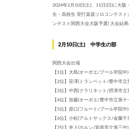
2024年2月10日(土)、11日(日
生・高校生 管打楽器ソロコンテスト大
ンテスト関西大会大阪予選) 大会結
2月10日(土) 中学生の部
関西大会出場
【1位】大島(オーボエ/プール学院中)
【2位】笹澤(トランペット/豊中市立
【3位】中西(クラリネット/摂津市立
【4位】加藤(オーボエ/豊中市立第十
【5位】原口(フルート/プール学院中)
【6位】小松(アルトサックス/金蘭千
【7位】井上(ホルン/箕面市立第三中)