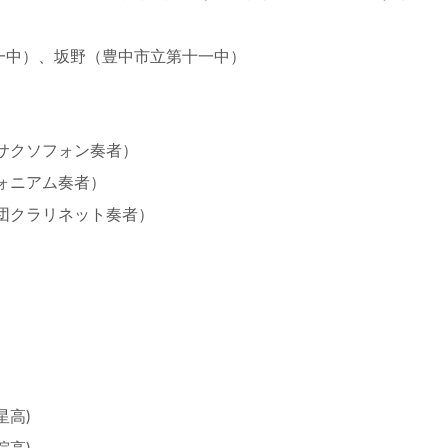
一中）、坂野（豊中市立第十一中）
サクソフォン奏者）
ォニアム奏者）
団クラリネット奏者）
星高)
院高)