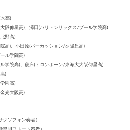
木高)
大阪仰星高)、澤田(バリトンサックス/プール学院高)
北野高)
院高)、小田原(パーカッション/夕陽丘高)
ール学院高)
ル学院高)、段床(トロンボーン/東海大大阪仰星高)
高)
学園高)
金光大阪高)
サクソフォン奏者）
響楽団フルート奏者）