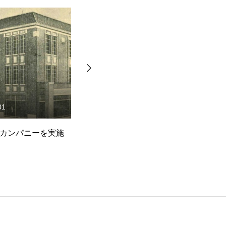
02
2025.06.30
 オープン・カンパニ
2026年度 新卒採用の受付は終
オ
公開いたしまし
了いたしました。
し