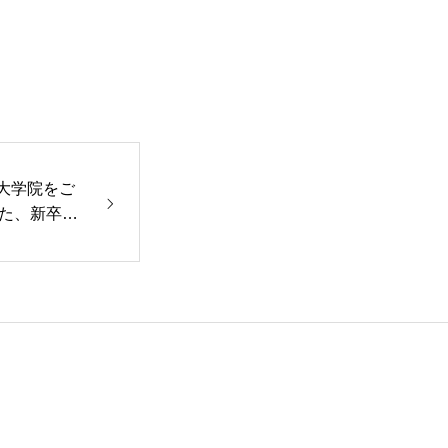
・大学院をご
た、新卒採
しました。