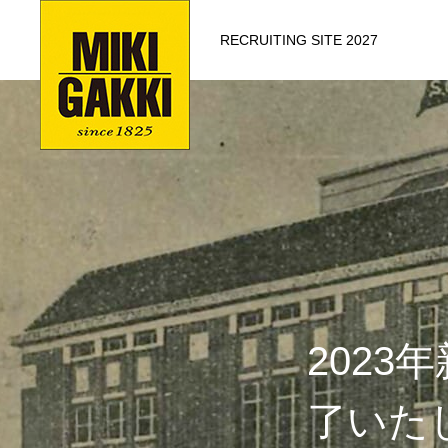
RECRUITING SITE 2027
202
了いた